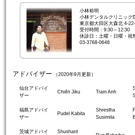
小林裕明
小林デンタルクリニック
東京都大田区大森北 4-22-
受付時間：9:30～12:30 1
休診日：土曜・日曜・祝
03-3768-0648
アドバイザー
（2020年9月更新）
仙台アドバイ
S
Chiến Jiku
Tram Anh
ザー
福島アドバイ
Shrestha
P
Pudel Kabita
ザー
Susimita
茨城アドバイ
Shushant